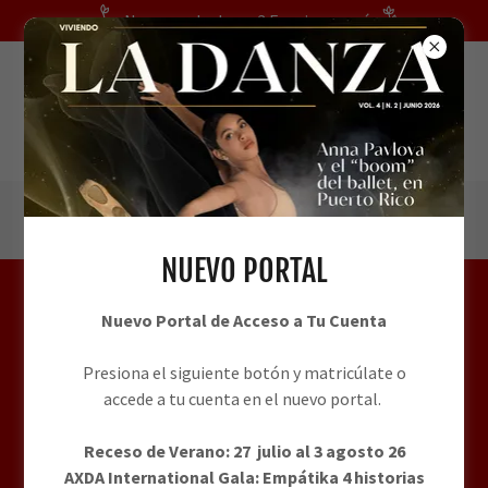
Translate
¿Nuevo en la danza? Empieza aquí
(787) 256-7717
NUEVO PORTAL
CALENDARIO INSTITUCIONAL
Nuevo Portal de Acceso a Tu Cuenta
Presiona el siguiente botón y matricúlate o
accede a tu cuenta en el nuevo portal.
Descubre los próximos eventos que tendremos en AXDA.
Receso de Verano: 27 julio al 3 agosto 26
Sun
AXDA International Gala: Empátika 4 historias