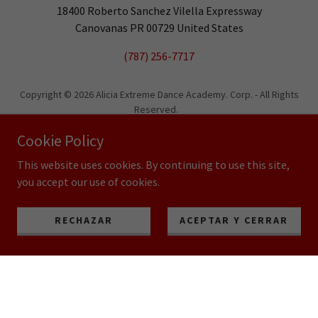
18400 Roberto Sanchez Vilella Expressway
Canovanas PR 00729 United States
(787) 256-7717
Copyright © 2026 Alicia Extreme Dance Academy. Corp. - All Rights
Reserved.
Powered by
Cookie Policy
This website uses cookies. By continuing to use this site,
you accept our use of cookies.
RECHAZAR
ACEPTAR Y CERRAR