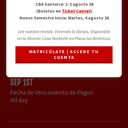
AUG 16TH
CBA Santurce: 1-2 agosto 26
(Boletos en
Ticket Center)
Team AXDA: Periodo de Procesamiento
Nuevo Semestre Inicia: Martes, 4 agosto 26
del Depósito Directo de Nómina
All day
Lee nuestra revista: Viviendo la Danza, disponible
en la librería Casa Norberto en Plaza las Américas.
Event Details
MATRICÚLATE | ACCEDE TU
CUENTA
Tue
SEP 1ST
Fecha de Vencimiento de Pagos
All day