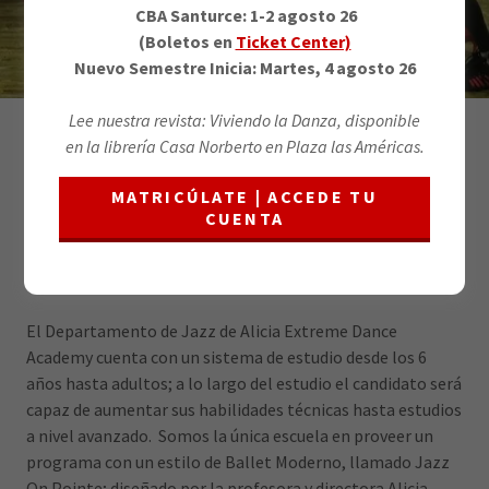
CBA Santurce: 1-2 agosto 26
(Boletos en
Ticket Center)
Nuevo Semestre Inicia: Martes, 4 agosto 26
Lee nuestra revista: Viviendo la Danza, disponible
en la librería Casa Norberto en Plaza las Américas.
JAZZ
MATRICÚLATE | ACCEDE TU
CUENTA
Conoce el Departamento de Jazz
El Departamento de Jazz de Alicia Extreme Dance
Academy cuenta con un sistema de estudio desde los 6
años hasta adultos; a lo largo del estudio el candidato será
capaz de aumentar sus habilidades técnicas hasta estudios
a nivel avanzado. Somos la única escuela en proveer un
programa con un estilo de Ballet Moderno, llamado Jazz
On Pointe; diseñado por la profesora y directora Alicia